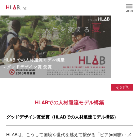
MENU
その他
HLABでの人材還流モデル構築
グッドデザイン賞受賞（HLABでの人材還流モデル構築）
HLABは、こうして国境や世代を越えて繋がる「ピア(=同志)・メ