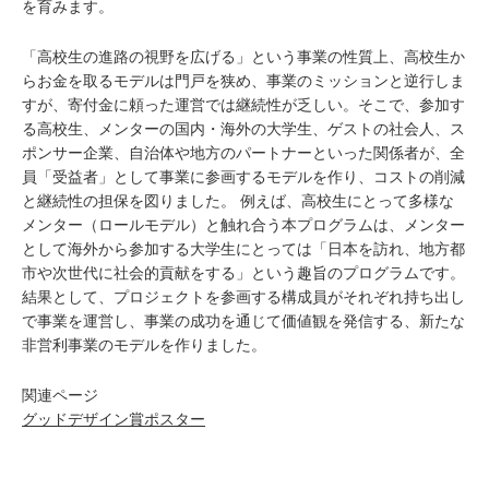
を育みます。
「高校生の進路の視野を広げる」という事業の性質上、高校生か
らお金を取るモデルは門戸を狭め、事業のミッションと逆行しま
すが、寄付金に頼った運営では継続性が乏しい。そこで、参加す
る高校生、メンターの国内・海外の大学生、ゲストの社会人、ス
ポンサー企業、自治体や地方のパートナーといった関係者が、全
員「受益者」として事業に参画するモデルを作り、コストの削減
と継続性の担保を図りました。 例えば、高校生にとって多様な
メンター（ロールモデル）と触れ合う本プログラムは、メンター
として海外から参加する大学生にとっては「日本を訪れ、地方都
市や次世代に社会的貢献をする」という趣旨のプログラムです。
結果として、プロジェクトを参画する構成員がそれぞれ持ち出し
で事業を運営し、事業の成功を通じて価値観を発信する、新たな
非営利事業のモデルを作りました。
関連ページ
グッドデザイン賞ポスター