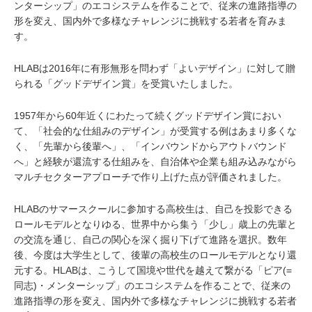
ンターシップ」のエコシステムを作ることで、従来の進路指導の
形を変え、国内外で多様なチャレンジに挑戦する若者を育みま
す。
HLABは2016年に有形無形を問わず「よいデザイン」に対して贈
られる「グッドデザイン賞」を受賞いたしました。
1957年から60年近くにわたって続くグッドデザイン賞におい
て、「社会的な仕組みのデザイン」が受賞する例はあまり多くな
く、「先輩から後輩へ」、「インバウンドからアウトバウンド
へ」と経験が還流する仕組みを、自治体や企業も組み込みながら
マルチセクターアプローチで作り上げた点が評価されました。
HLABのサマースクールに参加する高校生は、自己を投影できる
ロールモデルとなりゆる、世界中から集う「少し」歳上の先輩と
の交流を通じ、自己の関心を深く掘り下げて進路を選択。数年
後、今度は大学生として、後輩の高校生のロールモデルとなり還
元する。HLABは、こうして国境や世代を越えて繋がる「ピア(=
同志)・メンターシップ」のエコシステムを作ることで、従来の
進路指導の形を変え、国内外で多様なチャレンジに挑戦する若者