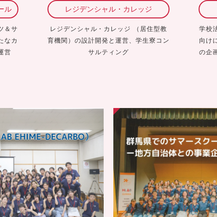
ール
レジデンシャル・カレッジ
ツ＆サ
レジデンシャル・カレッジ （居住型教
学校
たなカ
育機関）の設計開発と運営、学生寮コン
向け
運営
サルティング
の企