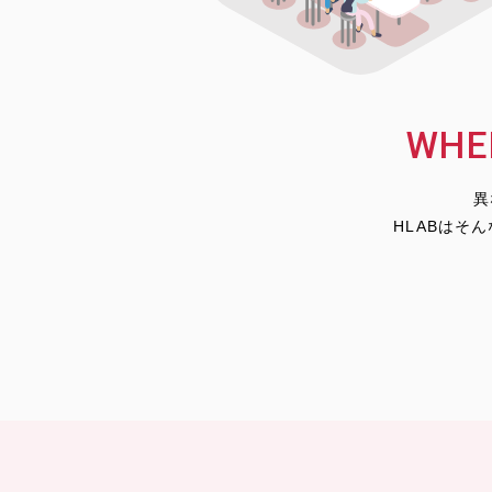
WHE
異
HLABはそ