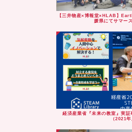
【三井物産×博報堂×HLAB】Eart
媛県にてサマー
経済産業省『未来の教室』実証事業 
（2021