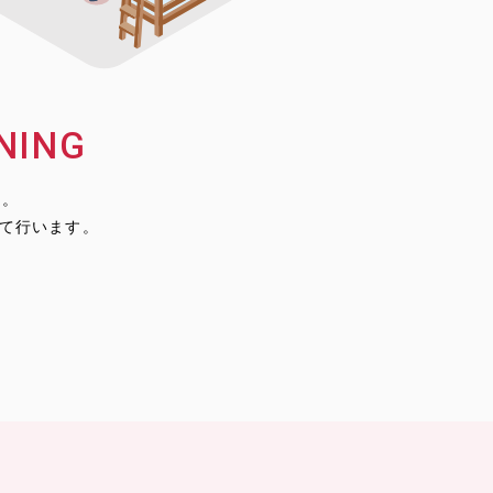
NING
る。
じて行います。