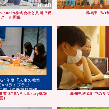
h hacks株式会社と共同で愛
群馬県での
スクール開催
STEAM Library構築
高知県梼原町でのサ
年度）