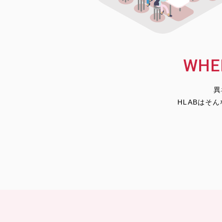
WHE
異
HLABはそ