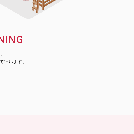
NING
る。
じて行います。