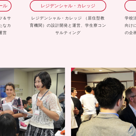
ール
レジデンシャル・カレッジ
ツ＆サ
レジデンシャル・カレッジ （居住型教
学校
たなカ
育機関）の設計開発と運営、学生寮コン
向け
運営
サルティング
の企