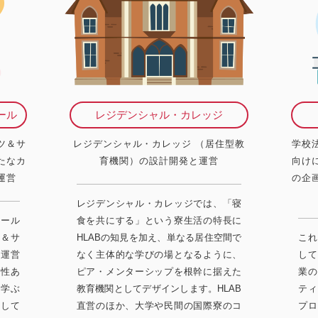
ール
レジデンシャル・カレッジ
ツ＆サ
レジデンシャル・カレッジ （居住型教
学校
たなカ
育機関）の設計開発と運営
向け
運営
の企
レジデンシャル・カレッジでは、「寝
クール
食を共にする」という寮生活の特長に
ツ＆サ
HLABの知見を加え、単なる居住空間で
これ
と運営
なく主体的な学びの場となるように、
して
様性あ
ピア・メンターシップを根幹に据えた
業の
ら学ぶ
教育機関としてデザインします。HLAB
ティ
視して
直営のほか、大学や民間の国際寮のコ
プロ