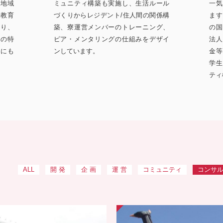
「地域
ミュニティ構築も実施し、生活ルール
一気
、教育
づくりからレジデント/住人間の関係構
ます
より、
築、寮運営メンバーのトレーニング、
の国
ルの特
ピア・メンタリングの仕組みをデザイ
法人
りにも
ンしています。
金等
学生
ティ
ALL
開 発
企 画
運 営
コミュニティ
コンサ