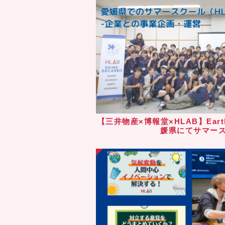
【三井物産×博報堂×HLAB】Eart
媛県にてサマー