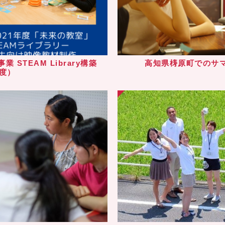
STEAM Library構築
高知県梼原町でのサ
年度）