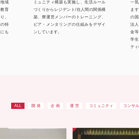
「地域
ミュニティ構築も実施し、生活ルール
一気
、教育
づくりからレジデント/住人間の関係構
ます
より、
築、寮運営メンバーのトレーニング、
の国
ルの特
ピア・メンタリングの仕組みをデザイ
法人
りにも
ンしています。
金等
学生
ティ
ALL
開 発
企 画
運 営
コミュニティ
コンサ