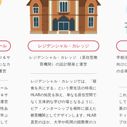
ール
レジデンシャル・カレッジ
ツ＆サ
レジデンシャル・カレッジ （居住型教
学校
たなカ
育機関）の設計開発と運営
向け
運営
の企
レジデンシャル・カレッジでは、「寝
クール
食を共にする」という寮生活の特長に
ツ＆サ
HLABの知見を加え、単なる居住空間で
これ
と運営
なく主体的な学びの場となるように、
して
様性あ
ピア・メンターシップを根幹に据えた
業の
ら学ぶ
教育機関としてデザインします。HLAB
ティ
視して
直営のほか、大学や民間の国際寮のコ
プロ