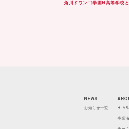
角川ドワンゴ学園N高等学校
NEWS
ABO
お知らせ一覧
HLA
事業
チー