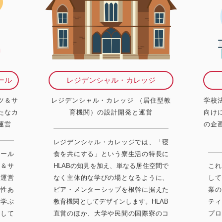
ール
レジデンシャル・カレッジ
ツ＆サ
レジデンシャル・カレッジ （居住型教
学校
たなカ
育機関）の設計開発と運営
向け
運営
の企
レジデンシャル・カレッジでは、「寝
クール
食を共にする」という寮生活の特長に
ツ＆サ
HLABの知見を加え、単なる居住空間で
これ
と運営
なく主体的な学びの場となるように、
して
様性あ
ピア・メンターシップを根幹に据えた
業の
ら学ぶ
教育機関としてデザインします。HLAB
ティ
視して
直営のほか、大学や民間の国際寮のコ
プロ