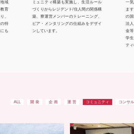
「地域
ミュニティ構築も実施し、生活ルール
一気
、教育
づくりからレジデント/住人間の関係構
ます
より、
築、寮運営メンバーのトレーニング、
の国
ルの特
ピア・メンタリングの仕組みをデザイ
法人
りにも
ンしています。
金等
学生
ティ
ALL
開 発
企 画
運 営
コミュニティ
コンサ