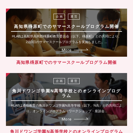
企 画
運 営
高知県梼原町でのサマースクールプログラム開催
HLABは高知県高岡郡梼原町教育委員会（以下、梼原町）との共同により、
2泊3日のサマースクールプログラムを実施しました。...
More
高知県梼原町でのサマースクールプログラム開催
企 画
運 営
角川ドワンゴ学園N高等学校とのオンラインプログ
ラム
HLABは通信教育の角川ドワンゴ学園N高等学校（以下、N高）との共同によ
り、オンラインプログラム（ワークショップ・座談会...
More
角川ドワンゴ学園N高等学校とのオンラインプログラム