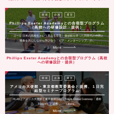
開 発
企 画
運 営
Phillips Exeter Academyとの合宿型プログラム
（高校への研修設計・提供）
・ゴール 日米の高校生という異なる背景・価値観を持った同世代の仲間と
寝食を共にしながら学び合う「ピア・メンターシップ」の...
More
Phillips Exeter Academyとの合宿型プログラム（高校
への研修設計・提供）
開 発
企 画
運 営
アメリカ大使館・東京都教育委員会と提携、１日完
結型セミナープログラム
HLABはアメリカ大使館と東京都英語村（Tokyo Global Gateway：通称
TGG※）と提携し、「Libera...
More