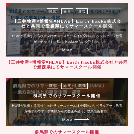
開 発
企 画
運 営
【三井物産×博報堂×HLAB】Earth hacks株式会
社と共同で愛媛県にてサマースクール開催
HLABが提供する高校生向けサマースクールは全寮制のリベラルアーツ教育
がモデルです。Earth Hacksからの委託を受...
More
【三井物産×博報堂×HLAB】Earth hacks株式会社と共同
で愛媛県にてサマースクール開催
開 発
企 画
運 営
群馬県でのサマースクール開催
HLABが提供する高校生向けサマースクールは全寮制のリベラルアーツ教育
がモデルです。群馬県からの委託を受け、群馬県吾妻郡...
More
群馬県でのサマースクール開催